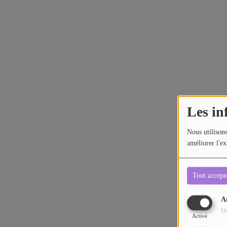
Les in
Nous utilisons
améliorer l'ex
Tout accept
A
Ut
Activé