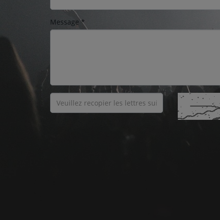
Message
*