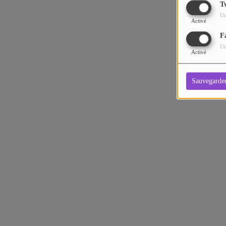
T
Ut
Activé
F
Ut
Activé
Sauvegarde