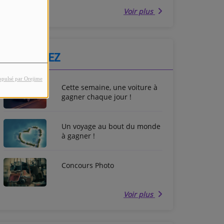
Voir plus
PARTICIPEZ
opulsé par Orejime
Cette semaine, une voiture à
gagner chaque jour !
Un voyage au bout du monde
à gagner !
Concours Photo
Voir plus