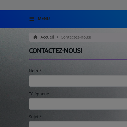
MENU
ACCUEIL
Accueil
Contactez-nous!
CONTACTEZ-NOUS!
EMISSIONS
Nom
*
HISTORIQUE
CONTACT
Téléphone
JEU
Sujet
*