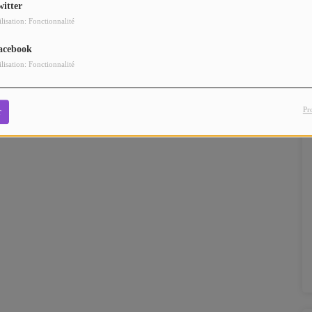
witter
ilisation: Fonctionnalité
acebook
ilisation: Fonctionnalité
Pr
r