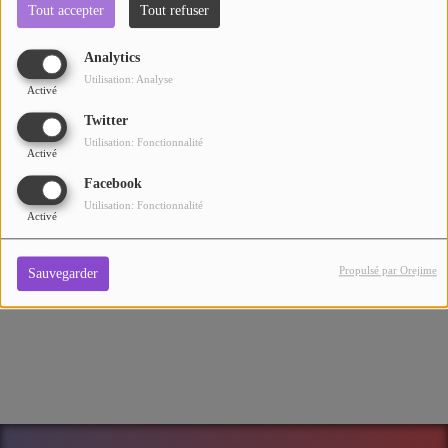
vous, du lundi au vendredi de 10H à 12H sur FUN RADIO
Tout accepter
Tout refuser
REUNION.
Analytics
Commentaires(0)
Utilisation: Analyse
Activé
Twitter
Utilisation: Fonctionnalité
Activé
Connectez-vous pour commenter cet article
Facebook
Utilisation: Fonctionnalité
SE CONNECTER
Activé
Propulsé par Orejime
Sauvegarder