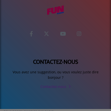
CONTACTEZ-NOUS
Vous avez une suggestion, ou vous voulez juste dire
bonjour ?
Contactez-nous