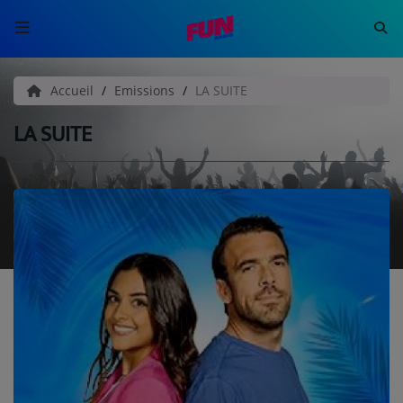
ACCUEIL
Accueil
Emissions
LA SUITE
LA SUITE
EMISSIONS
HISTORIQUE
CONTACT
JEU